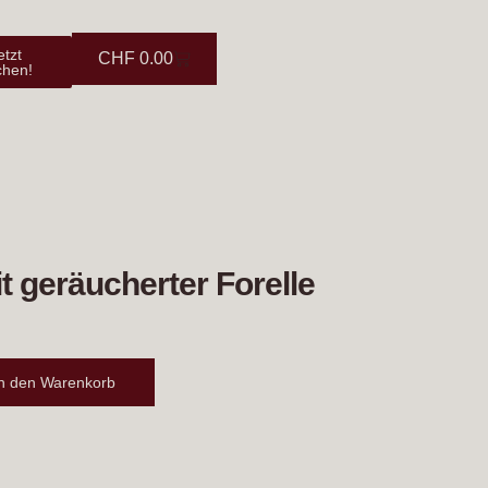
etzt
CHF
0.00
chen!
it geräucherter Forelle
In den Warenkorb