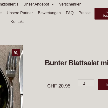
nktioniert’s
Unser Angebot
Verschenken
J
e
Unsere Partner
Bewertungen
FAQ
Presse
bu
Kontakt
🔍
Bunter Blattsalat m
CHF
20.95