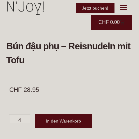
Jetzt buchen!
CHF
0.00
Bún đậu phụ – Reisnudeln mit
Tofu
CHF
28.95
In den Warenkorb